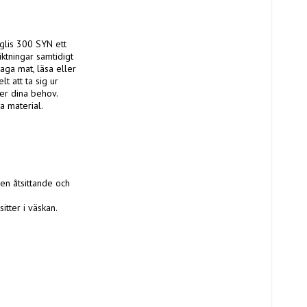
lis 300 SYN ett 
ktningar samtidigt 
a mat, läsa eller 
 att ta sig ur 
r dina behov. 
 material.

en åtsittande och 
tter i väskan.
