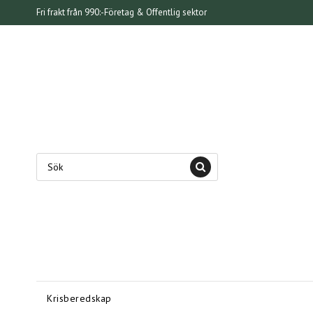
Fri frakt från 990:-
Företag & Offentlig sektor
Krisberedskap