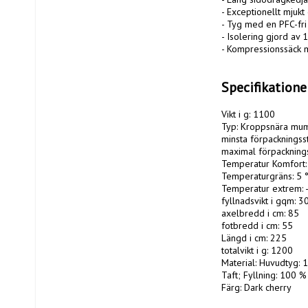
- Exceptionellt mjuk
- Tyg med en PFC-fri 
- Isolering gjord av
- Kompressionssäck m
Specifikation
Vikt i g: 1100

Typ: Kroppsnära mumi
minsta förpackningsst
maximal förpackningss
Temperatur Komfort: 
Temperaturgräns: 5 °
Temperatur extrem: -
fyllnadsvikt i gqm: 30
axelbredd i cm: 85

fotbredd i cm: 55

Längd i cm: 225

totalvikt i g: 1200

Material: Huvudtyg: 
Taft; Fyllning: 100 %
Färg: Dark cherry