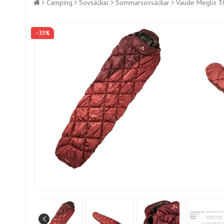
Camping
Sovsäckar
Sommarsovsäckar
Vaude Meglis 3
- 33%