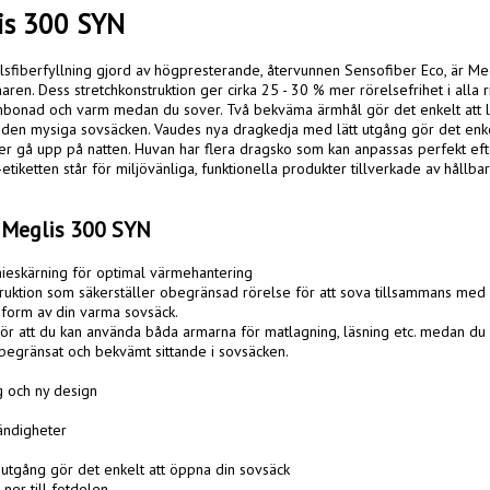
is 300 SYN
sfiberfyllning gjord av högpresterande, återvunnen Sensofiber Eco, är Meg
ren. Dess stretchkonstruktion ger cirka 25 - 30 % mer rörelsefrihet i alla ri
bonad och varm medan du sover. Två bekväma ärmhål gör det enkelt att lag
 den mysiga sovsäcken. Vaudes nya dragkedja med lätt utgång gör det enkelt
r gå upp på natten. Huvan har flera dragsko som kan anpassas perfekt efte
ketten står för miljövänliga, funktionella produkter tillverkade av hållbara
 Meglis 300 SYN
eskärning för optimal värmehantering

truktion som säkerställer obegränsad rörelse för att sova tillsammans med 
sform av din varma sovsäck.

r att du kan använda båda armarna för matlagning, läsning etc. medan du si
begränsat och bekvämt sittande i sovsäcken.

ng och ny design

ändigheter

 utgång gör det enkelt att öppna din sovsäck

ner till fotdelen
