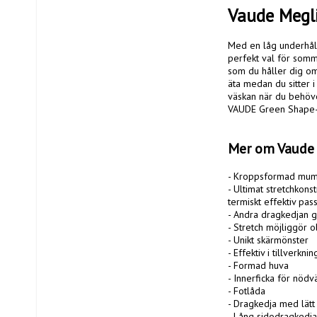
Vaude Megl
Med en låg underhåll
perfekt val för somma
som du håller dig om
äta medan du sitter i
väskan när du behöve
VAUDE Green Shape-eti
Mer om Vaude
- Kroppsformad mumi
- Ultimat stretchkons
termiskt effektiv pas
- Andra dragkedjan gö
- Stretch möjliggör o
- Unikt skärmönster

- Effektiv i tillverkni
- Formad huva

- Innerficka för nödv
- Fotlåda

- Dragkedja med lätt
- Lång sidodragkedja 