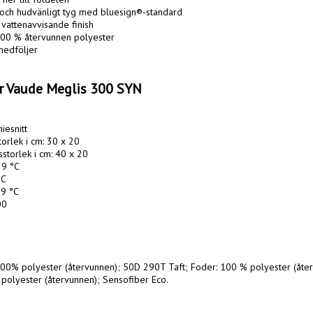
t och hudvänligt tyg med bluesign®-standard

vattenavvisande finish

 100 % återvunnen polyester

edföljer

er Vaude Meglis 300 SYN
esnitt

orlek i cm: 30 x 20

torlek i cm: 40 x 20

9 °C

C

9 °C

0

100% polyester (återvunnen); 50D 290T Taft; Foder: 100 % polyester (åte
 polyester (återvunnen); Sensofiber Eco.
