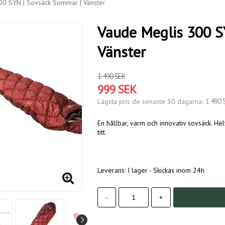
00 SYN | Sovsäck Sommar | Vänster
Vaude Meglis 300 S
Vänster
1 490 SEK
999 SEK
1 490 
Lägsta pris de senaste 30 dagarna
En hållbar, varm och innovativ sovsäck. He
titt.
Leverans:
I lager - Skickas inom 24h
-
+