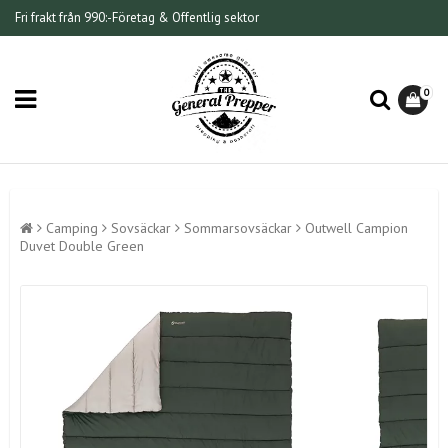
Fri frakt från 990:-
Företag & Offentlig sektor
0
Camping
Sovsäckar
Sommarsovsäckar
Outwell Campion
Duvet Double Green