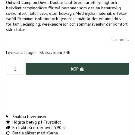
Outwell Campion Duvet Double Leaf Green är ett rymligt och
bekvämt campingtäcke för två personer som ger en hemtrevlig
sovkomfort i tält, husbil eller husvagn. Med mjuka material, effektiv
Isofill Premium-isolering och generösa mått är det ett utmärkt val
för familjecamping, weekendresor och sommaräventyr där komfort
står i fokus.
Läs mer...
Leverans:
I lager - Skickas inom 24h
KÖP
Snabba leveranser
Högsta betyg på Trustpilot
Fri frakt på order över 990 kr
Betala säkert med Klarna