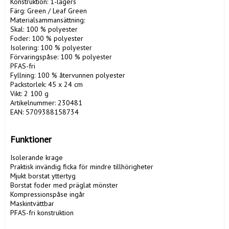
Konstruktion: 1-lagers

Färg: Green / Leaf Green

Materialsammansättning:

Skal: 100 % polyester

Foder: 100 % polyester

Isolering: 100 % polyester

Förvaringspåse: 100 % polyester

PFAS-fri

Fyllning: 100 % återvunnen polyester

Packstorlek: 45 x 24 cm

Vikt: 2 100 g

Artikelnummer: 230481

EAN: 5709388158734

Funktioner
Isolerande krage

Praktisk invändig ficka för mindre tillhörigheter

Mjukt borstat yttertyg

Borstat foder med präglat mönster

Kompressionspåse ingår

Maskintvättbar

PFAS-fri konstruktion