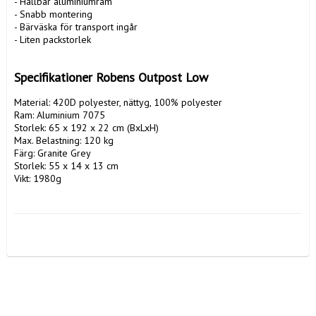
- Hållbar aluminiumram

- Snabb montering

- Bärväska för transport ingår

- Liten packstorlek

Specifikationer Robens Outpost Low
Material: 420D polyester, nättyg, 100% polyester

Ram: Aluminium 7075

Storlek: 65 x 192 x 22 cm (BxLxH)

Max. Belastning: 120 kg

Färg: Granite Grey

Storlek: 55 x 14 x 13 cm

Vikt: 1980g