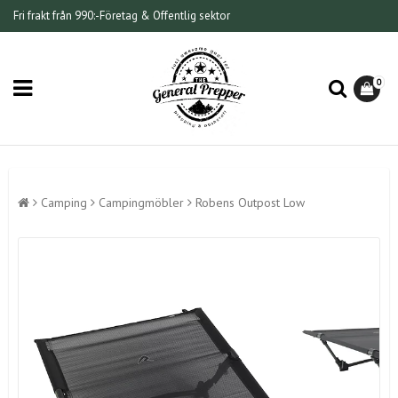
Fri frakt från 990:-
Företag & Offentlig sektor
0
Camping
Campingmöbler
Robens Outpost Low