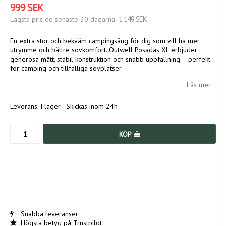
999 SEK
1 149 SEK
Lägsta pris de senaste 30 dagarna
En extra stor och bekväm campingsäng för dig som vill ha mer
utrymme och bättre sovkomfort. Outwell Posadas XL erbjuder
generösa mått, stabil konstruktion och snabb uppfällning – perfekt
för camping och tillfälliga sovplatser.
Läs mer...
Leverans:
I lager - Skickas inom 24h
KÖP
Snabba leveranser
Högsta betyg på Trustpilot