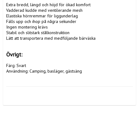
Extra bredd, längd och höjd för ökad komfort

Vadderad kudde med ventilerande mesh

Elastiska hörnremmar för liggunderlag

Fälls upp och ihop på några sekunder

Ingen montering krävs

Stabil och slitstark stålkonstruktion

Lätt att transportera med medföljande bärväska

Övrigt:
Färg: Svart

Användning: Camping, basläger, gästsäng