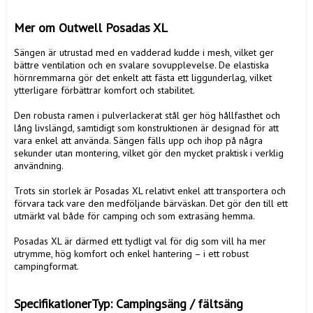
Mer om Outwell Posadas XL
Sängen är utrustad med en vadderad kudde i mesh, vilket ger 
bättre ventilation och en svalare sovupplevelse. De elastiska 
hörnremmarna gör det enkelt att fästa ett liggunderlag, vilket 
ytterligare förbättrar komfort och stabilitet.

Den robusta ramen i pulverlackerat stål ger hög hållfasthet och 
lång livslängd, samtidigt som konstruktionen är designad för att 
vara enkel att använda. Sängen fälls upp och ihop på några 
sekunder utan montering, vilket gör den mycket praktisk i verklig 
användning.

Trots sin storlek är Posadas XL relativt enkel att transportera och 
förvara tack vare den medföljande bärväskan. Det gör den till ett 
utmärkt val både för camping och som extrasäng hemma.

Posadas XL är därmed ett tydligt val för dig som vill ha mer 
utrymme, hög komfort och enkel hantering – i ett robust 
campingformat.

SpecifikationerTyp: Campingsäng / fältsäng
