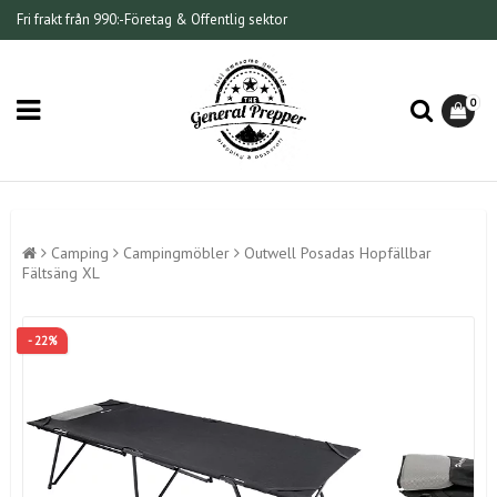
Fri frakt från 990:-
Företag & Offentlig sektor
0
Camping
Campingmöbler
Outwell Posadas Hopfällbar
Fältsäng XL
- 22%