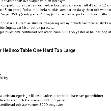
nre polykarbonatskiva skapar en platt bordsyta.

 Kompakt, hopfällbar ram och vikbar bordsskiva. Packas i ett 41 cm x 12 cm 
x 15 cm (stort) fodral med hela blixtlås som har en daisy chain och webbin
. Väger 960 g (vanlig) eller 1,6 kg (stor) när den är packad och kan hålla up
Proprietär DAC-ram av aluminiumlegering och nylonhartsnav förenar styrka m
Stötstångsstavar låser benen på plats.

er. bluesign®-certifierad och återvunnen 600D polyester är hållbar nog at
r Helinox Table One Hard Top Large


50 kg

luminiumlegering, silikonstötsnöre, proprietära hartsnav, gummifötter

®-certifierad och återvunnen 600D polyester

certifierad och återvunnen 300D polyester