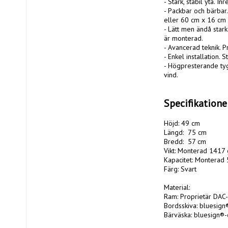
- Stark, stabil yta. I
- Packbar och bärbar.
eller 60 cm x 16 cm 
- Lätt men ändå stark
är monterad.

- Avancerad teknik. 
- Enkel installation. 
- Högpresterande tyg
vind.

Specifikatione
Höjd: 49 cm 

Längd:  75 cm 

Bredd:  57 cm

Vikt: Monterad 1417 g
Kapacitet: Monterad 
Färg: Svart

Material:

Ram: Proprietär DAC-a
Bordsskiva: bluesign
Bärväska: bluesign®-