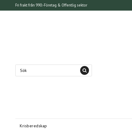
Fri frakt från 990:-
Företag & Offentlig sektor
Krisberedskap