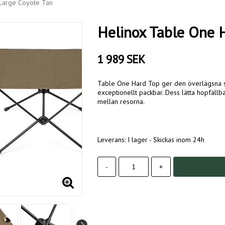
Large Coyote Tan
Helinox Table One 
1 989 SEK
Table One Hard Top ger den överlägsna st
exceptionellt packbar. Dess lätta hopfällba
mellan resorna.
Leverans:
I lager - Skickas inom 24h
-
+