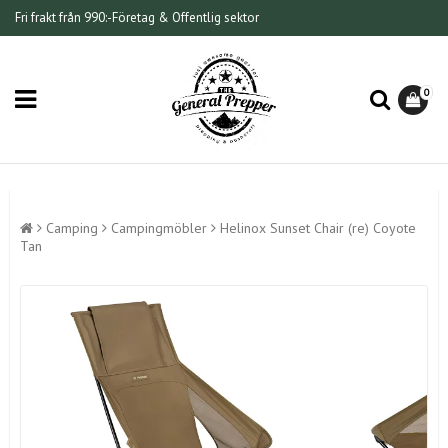
Fri frakt från 990:-
Företag & Offentlig sektor
0
Camping
Campingmöbler
Helinox Sunset Chair (re) Coyote
Tan