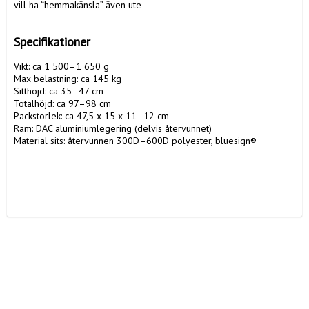
vill ha “hemmakänsla” även ute

Specifikationer
Vikt: ca 1 500–1 650 g

Max belastning: ca 145 kg

Sitthöjd: ca 35–47 cm

Totalhöjd: ca 97–98 cm

Packstorlek: ca 47,5 x 15 x 11–12 cm

Ram: DAC aluminiumlegering (delvis återvunnet)

Material sits: återvunnen 300D–600D polyester, bluesign®