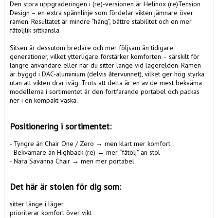
Den stora uppgraderingen i (re)-versionen är Helinox (re)Tension 
Design – en extra spännlinje som fördelar vikten jämnare över 
ramen. Resultatet är mindre “häng”, bättre stabilitet och en mer 
fåtöljlik sittkänsla.

Sitsen är dessutom bredare och mer följsam än tidigare 
generationer, vilket ytterligare förstärker komforten – särskilt för 
längre användare eller när du sitter länge vid lägerelden. Ramen 
är byggd i DAC-aluminium (delvis återvunnet), vilket ger hög styrka 
utan att vikten drar iväg. Trots att detta är en av de mest bekväma 
modellerna i sortimentet är den fortfarande portabel och packas 
ner i en kompakt väska.

Positionering i sortimentet:
- Tyngre än Chair One / Zero → men klart mer komfort

- Bekvämare än Highback (re) → mer “fåtölj” än stol

- Nära Savanna Chair → men mer portabel

Det här är stolen för dig som:
sitter länge i läger

prioriterar komfort över vikt
