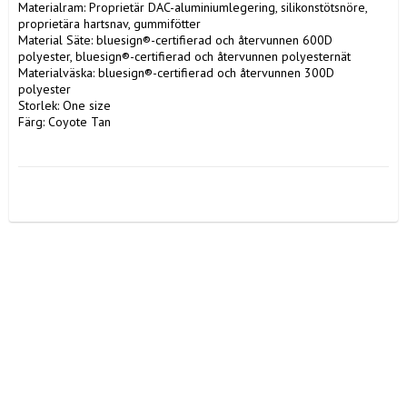
Materialram: Proprietär DAC-aluminiumlegering, silikonstötsnöre, 
proprietära hartsnav, gummifötter

Material Säte: bluesign®-certifierad och återvunnen 600D 
polyester, bluesign®-certifierad och återvunnen polyesternät

Materialväska: bluesign®-certifierad och återvunnen 300D 
polyester

Storlek: One size

Färg: Coyote Tan