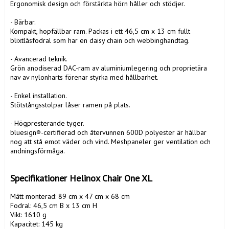
Ergonomisk design och förstärkta hörn håller och stödjer.

- Bärbar.

Kompakt, hopfällbar ram. Packas i ett 46,5 cm x 13 cm fullt 
blixtlåsfodral som har en daisy chain och webbinghandtag.

- Avancerad teknik.

Grön anodiserad DAC-ram av aluminiumlegering och proprietära 
nav av nylonharts förenar styrka med hållbarhet.

- Enkel installation.

Stötstångsstolpar låser ramen på plats.

- Högpresterande tyger.

bluesign®-certifierad och återvunnen 600D polyester är hållbar 
nog att stå emot väder och vind. Meshpaneler ger ventilation och 
andningsförmåga.

Specifikationer Helinox Chair One XL 
Mått monterad: 89 cm x 47 cm x 68 cm

Fodral: 46,5 cm B x 13 cm H

Vikt: 1610 g

Kapacitet: 145 kg
