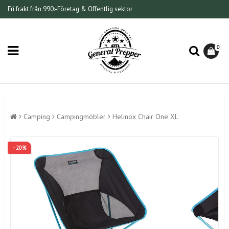
Fri frakt från 990:-
Företag & Offentlig sektor
0
Camping
Campingmöbler
Helinox Chair One XL
- 20%