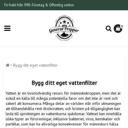
Fri frakt från 990:-
Företag & Offentlig sektor
0
Bygg ditt eget vattenfilter
Bygg ditt eget vattenfilter
Vatten är en livsnödvändig resurs för människokroppen, men det är
också en källa till många potentiella faror om det inte är rent och
säkert att konsumera. Många delar av världen står inför utmaningen
att tillhandahålla rent dricksvatten, och bristen på tillgänglighet kan
leda till spridningen av vattenburna sjukdomar. Vattnet kan innehålla
olika typer av föroreningar, inklusive bakterier, virus, kemikalier och
partiklar, som kan ha allvarliga konsekvenser för människors hälsa