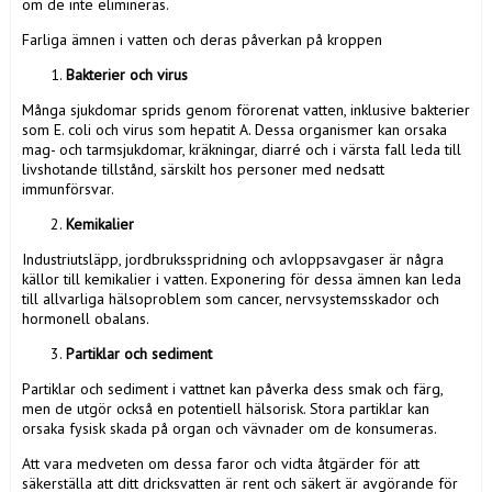
om de inte elimineras.
Farliga ämnen i vatten och deras påverkan på kroppen
Bakterier och virus
Många sjukdomar sprids genom förorenat vatten, inklusive bakterier
som E. coli och virus som hepatit A. Dessa organismer kan orsaka
mag- och tarmsjukdomar, kräkningar, diarré och i värsta fall leda till
livshotande tillstånd, särskilt hos personer med nedsatt
immunförsvar.
Kemikalier
Industriutsläpp, jordbruksspridning och avloppsavgaser är några
källor till kemikalier i vatten. Exponering för dessa ämnen kan leda
till allvarliga hälsoproblem som cancer, nervsystemsskador och
hormonell obalans.
Partiklar och sediment
Partiklar och sediment i vattnet kan påverka dess smak och färg,
men de utgör också en potentiell hälsorisk. Stora partiklar kan
orsaka fysisk skada på organ och vävnader om de konsumeras.
Att vara medveten om dessa faror och vidta åtgärder för att
säkerställa att ditt dricksvatten är rent och säkert är avgörande för