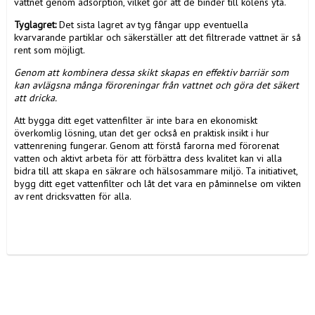
vattnet genom adsorption, vilket gör att de binder till kolens yta.
Tyglagret:
Det sista lagret av tyg fångar upp eventuella
kvarvarande partiklar och säkerställer att det filtrerade vattnet är så
rent som möjligt.
Genom att kombinera dessa skikt skapas en effektiv barriär som
kan avlägsna många föroreningar från vattnet och göra det säkert
att dricka.
Att bygga ditt eget vattenfilter är inte bara en ekonomiskt
överkomlig lösning, utan det ger också en praktisk insikt i hur
vattenrening fungerar. Genom att förstå farorna med förorenat
vatten och aktivt arbeta för att förbättra dess kvalitet kan vi alla
bidra till att skapa en säkrare och hälsosammare miljö. Ta initiativet,
bygg ditt eget vattenfilter och låt det vara en påminnelse om vikten
av rent dricksvatten för alla.