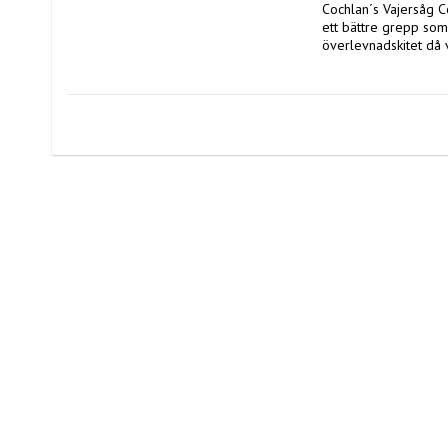
Cochlan´s Vajersåg 
ett bättre grepp som 
överlevnadskitet då 