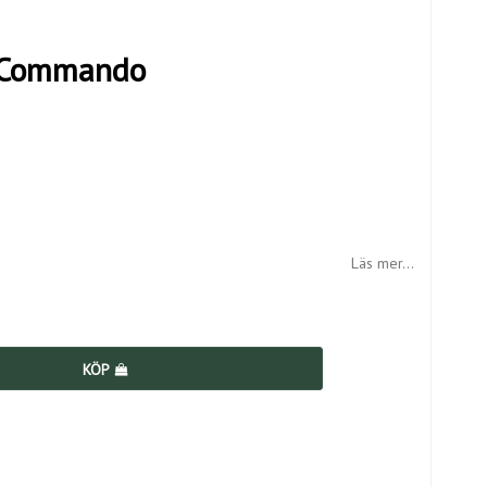
g Commando
Läs mer...
KÖP