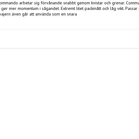
Commando arbetar sig förvånande snabbt genom kvistar och grenar. Comma
ger mer momentum i sågandet. Extremt litet packmått och låg vikt. Passar p
vajern även går att använda som en snara