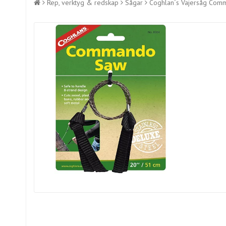
Rep, verktyg & redskap
Sågar
Coghlan´s Vajersåg Com