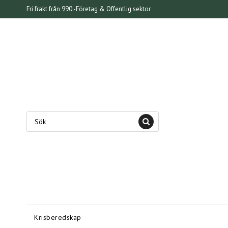
Fri frakt från 990:-
Företag & Offentlig sektor
Krisberedskap