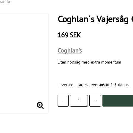
mando
Coghlan´s Vajerså
169 SEK
Coghlan's
Liten nödsåg med extra momentum
Leverans:
I lager. Leveranstid 1-3 dagar.
-
+