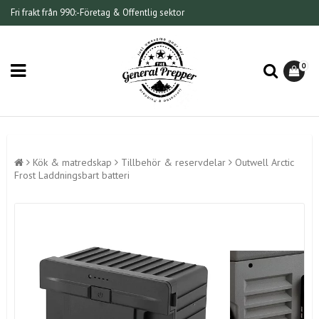
Fri frakt från 990:-
Företag & Offentlig sektor
0
Kök & matredskap
Tillbehör & reservdelar
Outwell Arctic
Frost Laddningsbart batteri