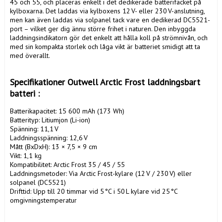
45 och 55, och placeras enkelt i det dedikerade batterifacket på 
kylboxarna. Det laddas via kylboxens 12 V- eller 230 V-anslutning, 
men kan även laddas via solpanel tack vare en dedikerad DC5521-
port – vilket ger dig ännu större frihet i naturen. Den inbyggda 
laddningsindikatorn gör det enkelt att hålla koll på strömnivån, och 
med sin kompakta storlek och låga vikt är batteriet smidigt att ta 
med överallt. 

Specifikationer Outwell Arctic Frost laddningsbart 
batteri :
Batterikapacitet: 15 600 mAh (173 Wh)

Batterityp: Litiumjon (Li-ion)

Spänning: 11,1 V

Laddningsspänning: 12,6 V

Mått (BxDxH): 13 × 7,5 × 9 cm

Vikt: 1,1 kg

Kompatibilitet: Arctic Frost 35 / 45 / 55

Laddningsmetoder: Via Arctic Frost-kylare (12 V / 230 V) eller 
solpanel (DC5521)

Drifttid: Upp till 20 timmar vid 5 °C i 50 L kylare vid 25 °C 
omgivningstemperatur