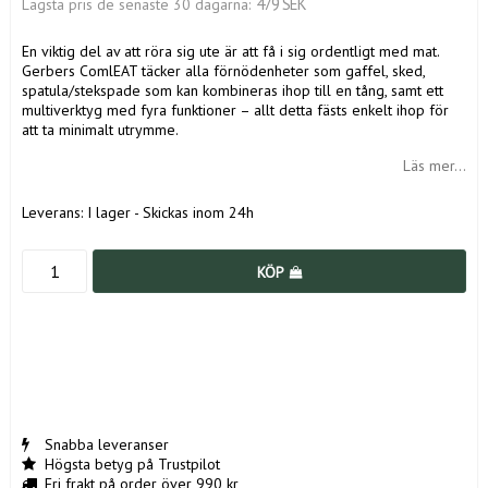
479 SEK
Lägsta pris de senaste 30 dagarna
En viktig del av att röra sig ute är att få i sig ordentligt med mat.
Gerbers ComlEAT täcker alla förnödenheter som gaffel, sked,
spatula/stekspade som kan kombineras ihop till en tång, samt ett
multiverktyg med fyra funktioner – allt detta fästs enkelt ihop för
att ta minimalt utrymme.
Läs mer...
Leverans:
I lager - Skickas inom 24h
KÖP
Snabba leveranser
Högsta betyg på Trustpilot
Fri frakt på order över 990 kr