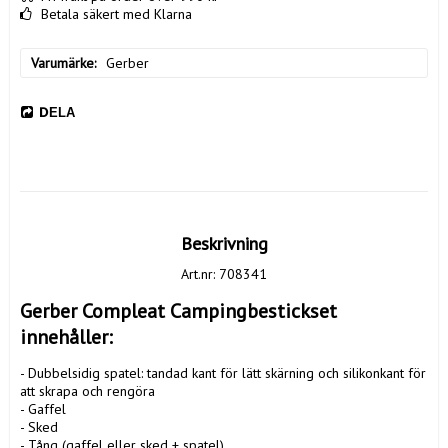
Betala säkert med Klarna
Varumärke
Gerber
DELA
Beskrivning
Art.nr: 708341
Gerber Compleat Campingbestickset 
innehåller:
- Dubbelsidig spatel: tandad kant för lätt skärning och silikonkant för 
att skrapa och rengöra

- Gaffel

- Sked

- Tång (gaffel eller sked + spatel)
