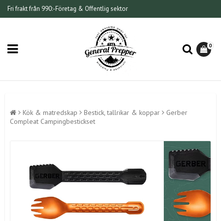
Fri frakt från 990:-
Företag & Offentlig sektor
0
Kök & matredskap
Bestick, tallrikar & koppar
Gerber
Compleat Campingbestickset