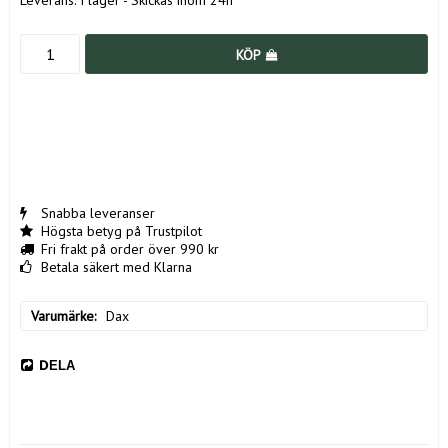
Leverans:
I lager - Skickas inom 24h
KÖP
Snabba leveranser
Högsta betyg på Trustpilot
Fri frakt på order över 990 kr
Betala säkert med Klarna
Varumärke
Dax
DELA