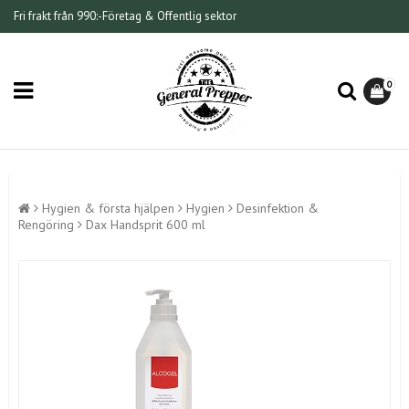
Fri frakt från 990:-
Företag & Offentlig sektor
0
Hygien & första hjälpen
Hygien
Desinfektion &
Rengöring
Dax Handsprit 600 ml