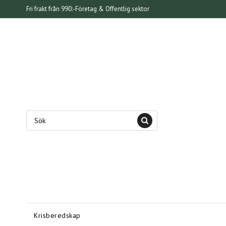
Fri frakt från 990:-
Företag & Offentlig sektor
Krisberedskap