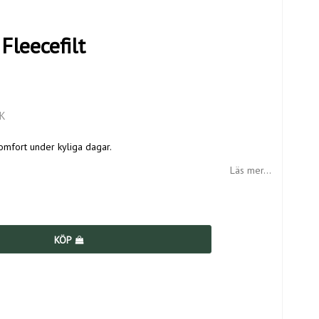
leecefilt
K
omfort under kyliga dagar.
Läs mer...
KÖP