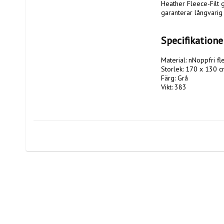
Heather Fleece-Filt g
garanterar långvarig 
Specifikatione
Material: nNoppfri fl
Storlek: 170 x 130 c
Färg: Grå

Vikt: 383
