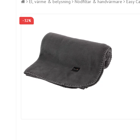
El, värme & belysning
Nödfiltar & handvärmare
Easy C
- 32%