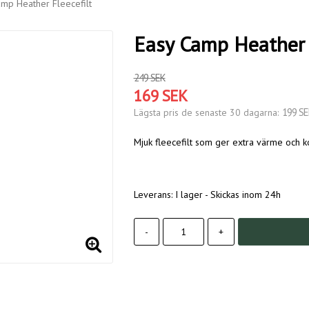
amp Heather Fleecefilt
Easy Camp Heather F
249 SEK
169 SEK
199 SE
Lägsta pris de senaste 30 dagarna
Mjuk fleecefilt som ger extra värme och k
Leverans:
I lager - Skickas inom 24h
-
+