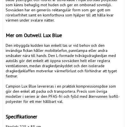
som känns behaglig mot huden och ger en ombonad sovmiljö. 
Sovsäcken har en generös rektangulär form som ger gott om 
rörelsefrihet samt en komforthuva som hjälper till att hålla kvar 
värmen under svalare nätter.

Mer om Outwell Lux Blue
Den inbyggda kudden kan enkelt tas ur vid behov och den 
invändiga fickan håller mobiltelefon, pannlampa eller andra 
småsaker nära till hands. Den L-formade tvåvägsdragkedjan med 
autolås gör det enkelt att öppna sovsäcken helt eller reglera 
ventilationen, medan dragkedjeskyddet och den isolerade 
dragkedjeklaffen motverkar värmeförlust och förhindrar att tyget 
fastnar.

Campion Lux Blue levereras i en praktisk kompressionspåse som 
gör den enkel att packa och transportera. Precis som övriga 
modeller i serien är den PFAS-fri och fylld med återvunnen Isofill-
polyester för ett mer hållbart val.

Specifikationer
Storlek: 225 × 85 cm
