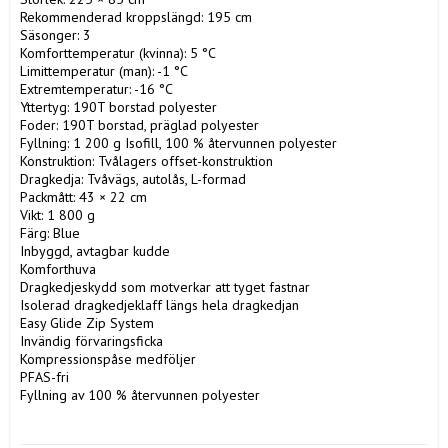
Rekommenderad kroppslängd: 195 cm

Säsonger: 3

Komforttemperatur (kvinna): 5 °C

Limittemperatur (man): -1 °C

Extremtemperatur: -16 °C

Yttertyg: 190T borstad polyester

Foder: 190T borstad, präglad polyester

Fyllning: 1 200 g Isofill, 100 % återvunnen polyester

Konstruktion: Tvålagers offset-konstruktion

Dragkedja: Tvåvägs, autolås, L-formad

Packmått: 43 × 22 cm

Vikt: 1 800 g

Färg: Blue

Inbyggd, avtagbar kudde

Komforthuva

Dragkedjeskydd som motverkar att tyget fastnar

Isolerad dragkedjeklaff längs hela dragkedjan

Easy Glide Zip System

Invändig förvaringsficka

Kompressionspåse medföljer

PFAS-fri

Fyllning av 100 % återvunnen polyester