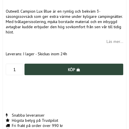
Outwell Campion Lux Blue är en rymlig och bekväm 3-
säsongssovsäck som ger extra värme under kyligare campingnätter.
Med tvålagersisolering, mjuka borstade material och en inbyggd
avtagbar kudde erbjuder den hög sovkomfort från sen vår till tidig
höst.
Läs mer...
Leverans:
I lager - Skickas inom 24h
KÖP
Snabba leveranser
Högsta betyg på Trustpilot
Fri frakt på order över 990 kr