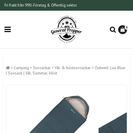
Fri frakt från 990:-
Företag & Offentlig sektor
0
Camping
Sovsäckar
Vår & höstsovsäckar
Outwell Lux Blue
| Sovsäck | Vår, Sommar, Höst