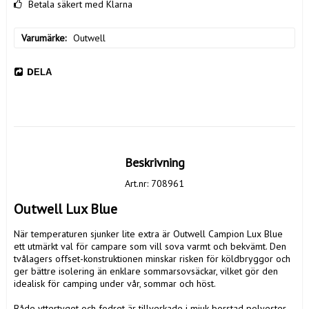
Betala säkert med Klarna
Varumärke
Outwell
DELA
Beskrivning
Art.nr: 708961
Outwell Lux Blue
När temperaturen sjunker lite extra är Outwell Campion Lux Blue 
ett utmärkt val för campare som vill sova varmt och bekvämt. Den 
tvålagers offset-konstruktionen minskar risken för köldbryggor och 
ger bättre isolering än enklare sommarsovsäckar, vilket gör den 
idealisk för camping under vår, sommar och höst.

Både yttertyget och fodret är tillverkade i mjuk borstad polyester 