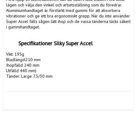
lägen och välja den vinkel och arbetsställning som du föredrar. 
Aluminiumhandtaget är förstärkt med gummi för att absorbera 
vibrationer och ge ett bra ergonomiskt grepp. När du inte använder 
Super Accel fälls sågen lätt ihop och de vassa tänderna täcks säkert 
i gummihandtaget. 

	Specifikationer Silky Super Accel
Vikt: 195g

Bladlängd:210 mm 

Ihopfälld 240 mm

Utfälld 440 mm)

Tänder: Large 7,5/30 mm