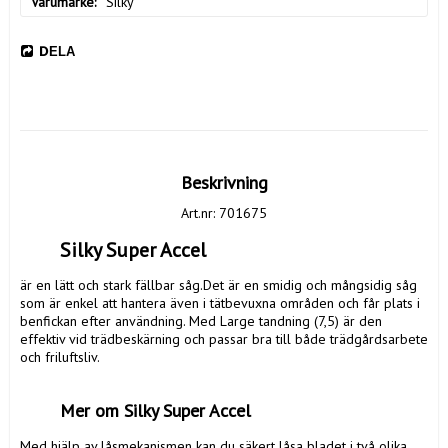
Varumärke
Silky
DELA
Beskrivning
Art.nr: 701675
	Silky Super Accel 
är en lätt och stark fällbar såg.Det är en smidig och mångsidig såg 
som är enkel att hantera även i tätbevuxna områden och får plats i 
benfickan efter användning. Med Large tandning (7,5) är den 
effektiv vid trädbeskärning och passar bra till både trädgårdsarbete 
och friluftsliv. 

	Mer om Silky Super Accel
Med hjälp av låsmekanismen kan du säkert låsa bladet i två olika 