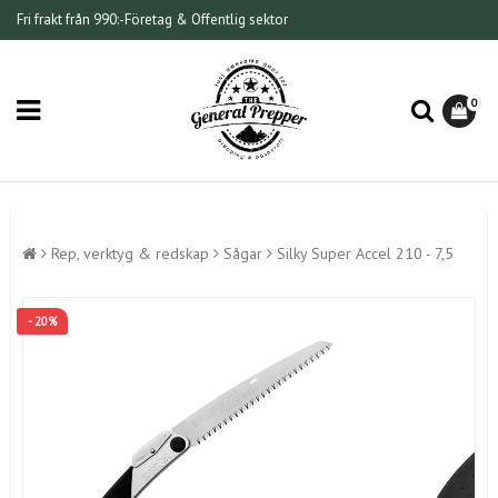
Fri frakt från 990:-
Företag & Offentlig sektor
0
Rep, verktyg & redskap
Sågar
Silky Super Accel 210 - 7,5
- 20%