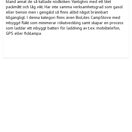
bland annat de så kallade nödköken. Vanligtvis med ett litet
packmått och låg vikt. Har inte samma verksamhetsgrad som gasol
eller bensin men i gengäld så finns alltid något brännbart
tillgängligt. I denna kategori finns även BioLites CampStove med
inbyggd fläkt som minimerar rökutveckling samt skapar en process
som laddar ett inbyggt batteri för laddning av t.ex. mobiltelefon,
GPS eller ficklampa.