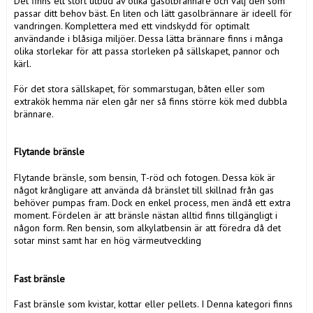
Det finns ett stort utbud av olika gasolbrännare och välj den som
passar ditt behov bäst. En liten och lätt gasolbrännare är ideell för
vandringen. Komplettera med ett vindskydd för optimalt
användande i blåsiga miljöer. Dessa lätta brännare finns i många
olika storlekar för att passa storleken på sällskapet, pannor och
kärl.
För det stora sällskapet, för sommarstugan, båten eller som
extrakök hemma när elen går ner så finns större kök med dubbla
brännare.
Flytande bränsle
Flytande bränsle, som bensin, T-röd och fotogen. Dessa kök är
något krångligare att använda då bränslet till skillnad från gas
behöver pumpas fram. Dock en enkel process, men ändå ett extra
moment. Fördelen är att bränsle nästan alltid finns tillgängligt i
någon form. Ren bensin, som alkylatbensin är att föredra då det
sotar minst samt har en hög värmeutveckling
Fast bränsle
Fast bränsle som kvistar, kottar eller pellets. I Denna kategori finns