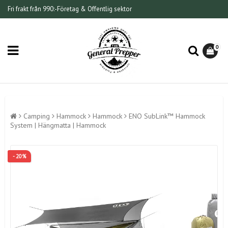
Fri frakt från 990:-
Företag & Offentlig sektor
0
Camping
Hammock
Hammock
ENO SubLink™ Hammock
System | Hängmatta | Hammock
- 20%