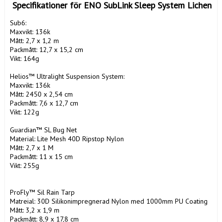
 Specifikationer för ENO SubLink Sleep System Lichen
Sub6:

Maxvikt: 136k

Mått: 2,7 x 1,2 m

Packmått: 12,7 x 15,2 cm

Vikt: 164g

Helios™ Ultralight Suspension System:

Maxvikt: 136k

Mått: 2450 x 2,54 cm

Packmått: 7,6 x 12,7 cm

Vikt: 122g

Guardian™ SL Bug Net

Material: Lite Mesh 40D Ripstop Nylon

Mått: 2,7 x 1 M

Packmått: 11 x 15 cm

Vikt: 255g

ProFly™ Sil Rain Tarp

Matreial: 30D Silikonimpregnerad Nylon med 1000mm PU Coating

Mått: 3,2 x 1,9 m

Packmått: 8,9 x 17,8 cm
