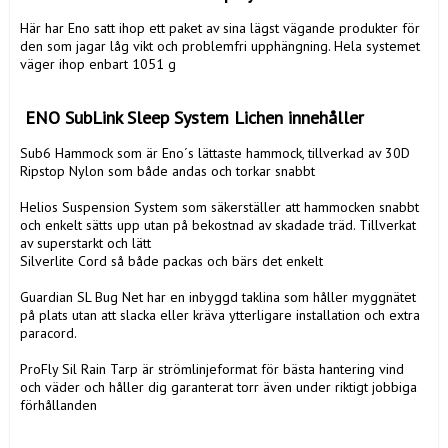
Här har Eno satt ihop ett paket av sina lägst vägande produkter för 
den som jagar låg vikt och problemfri upphängning. Hela systemet 
väger ihop enbart 1051 g

 ENO SubLink Sleep System Lichen innehåller
Sub6 Hammock som är Eno´s lättaste hammock, tillverkad av 30D 
Ripstop Nylon som både andas och torkar snabbt

Helios Suspension System som säkerställer att hammocken snabbt 
och enkelt sätts upp utan på bekostnad av skadade träd. Tillverkat 
av superstarkt och lätt 

Silverlite Cord så både packas och bärs det enkelt

Guardian SL Bug Net har en inbyggd taklina som håller myggnätet 
på plats utan att slacka eller kräva ytterligare installation och extra 
paracord. 

ProFly Sil Rain Tarp är strömlinjeformat för bästa hantering vind 
och väder och håller dig garanterat torr även under riktigt jobbiga 
förhållanden
