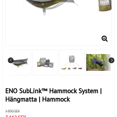
ENO SubLink™ Hammock System |
Hängmatta | Hammock
3 890 SEK