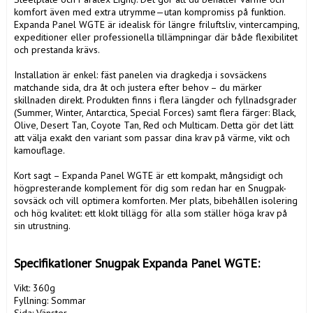
komfort även med extra utrymme—utan kompromiss på funktion. 
Expanda Panel WGTE är idealisk för längre friluftsliv, vintercamping, 
expeditioner eller professionella tillämpningar där både flexibilitet 
och prestanda krävs.

Installation är enkel: fäst panelen via dragkedja i sovsäckens 
matchande sida, dra åt och justera efter behov – du märker 
skillnaden direkt. Produkten finns i flera längder och fyllnadsgrader 
(Summer, Winter, Antarctica, Special Forces) samt flera färger: Black, 
Olive, Desert Tan, Coyote Tan, Red och Multicam. Detta gör det lätt 
att välja exakt den variant som passar dina krav på värme, vikt och 
kamouflage.

Kort sagt – Expanda Panel WGTE är ett kompakt, mångsidigt och 
högpresterande komplement för dig som redan har en Snugpak-
sovsäck och vill optimera komforten. Mer plats, bibehållen isolering 
och hög kvalitet: ett klokt tillägg för alla som ställer höga krav på 
sin utrustning.

Specifikationer Snugpak Expanda Panel WGTE:
Vikt: 360g

Fyllning: Sommar
