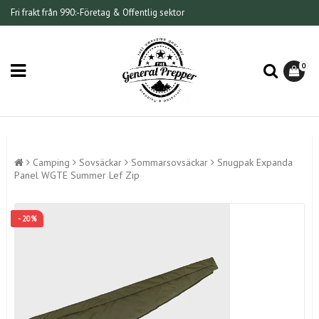
Fri frakt från 990:-
Företag & Offentlig sektor
0
Camping
Sovsäckar
Sommarsovsäckar
Snugpak Expanda
Panel WGTE Summer Lef Zip
- 20%