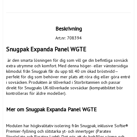
Beskrivning
Art.nr: 708394
Snugpak Expanda Panel WGTE 
 är den smarta lösningen för dig som vill ge din befintliga sovsäck 
extra utrymme och komfort. Med denna höger- eller vänstersidiga 
kilmodul från Snugpak får du upp till 40 cm ökad bröstvidd—
perfekt för dig som behöver mer plats att röra dig eller göra entré 
i sovsäcken. Produkten är tillverkad i Storbritannien och passar 
direkt för Snugpaks UK-tillverkade sovsäckar (kompatibilitet bör 
kontrolleras för äldre modeller).

Mer om Snugpak Expanda Panel WGTE
Modulen har högkvalitativ isolering från Snugpak, inklusive Softie® 
Premier-fyllning och slitstarka yt- och innertyger (Paratex 
Steelplate och Paratex Light). Det gör att du behåller värme och 