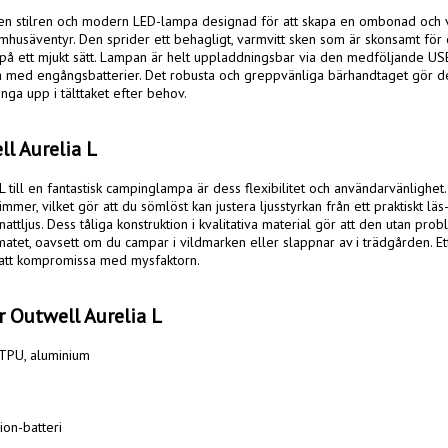
r en stilren och modern LED-lampa designad för att skapa en ombonad och
mhusäventyr. Den sprider ett behagligt, varmvitt sken som är skonsamt för 
å ett mjukt sätt. Lampan är helt uppladdningsbar via den medföljande USB-
la med engångsbatterier. Det robusta och greppvänliga bärhandtaget gör d
hänga upp i tälttaket efter behov.

l Aurelia L
 till en fantastisk campinglampa är dess flexibilitet och användarvänlighet.
er, vilket gör att du sömlöst kan justera ljusstyrkan från ett praktiskt läs- o
nattljus. Dess tåliga konstruktion i kvalitativa material gör att den utan prob
atet, oavsett om du campar i vildmarken eller slappnar av i trädgården. Ett
 att kompromissa med mysfaktorn.

r Outwell Aurelia L
TPU, aluminium

on-batteri
