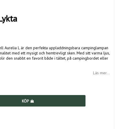
Lykta
ell Aurelia L är den perfekta uppladdningsbara campinglampan
alitet med ett mysigt och hemtrevligt sken. Med sitt varma ljus,
ir den snabbt en favorit både i tältet, på campingbordet eller
Läs mer...
KÖP