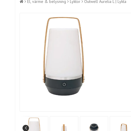
El, värme & belysning
Lyktor
Outwell Aurelia L | Lykta