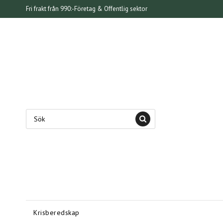
Fri frakt från 990:-
Företag & Offentlig sektor
Krisberedskap