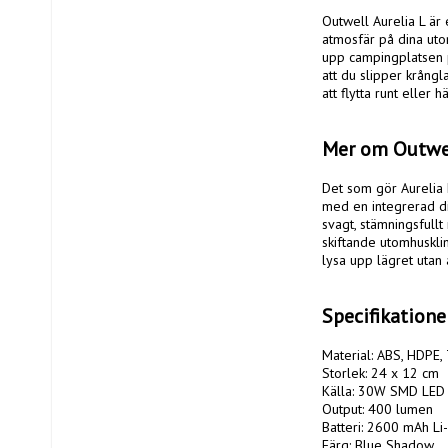
Outwell Aurelia L ä
atmosfär på dina uto
upp campingplatsen p
att du slipper krång
att flytta runt eller 
Mer om Outwel
Det som gör Aurelia L
med en integrerad dimm
svagt, stämningsfullt 
skiftande utomhusklim
lysa upp lägret utan
Specifikatione
Material: ABS, HDPE, 
Storlek: 24 x 12 cm

Källa: 30W SMD LED

Output: 400 lumen

Batteri: 2600 mAh Li-i
Färg: Blue Shadow
