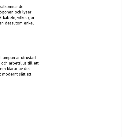
 välkomnande 
ögonen och lyser 
kabeln, vilket gör 
en dessutom enkel 
 Lampan är utrustad 
ch arbetsljus till ett 
lem klarar av det 
 modernt sätt att 