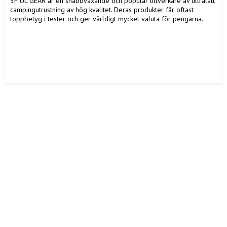
3F UL GEAR är en snabbväxande och populär tillverkare av ultralätt 
campingutrustning av hög kvalitet. Deras produkter får oftast 
toppbetyg i tester och ger världigt mycket valuta för pengarna.
