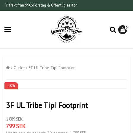
Fri frakt från 990:-
Företag & Offentlig sektor
0
Outlet
3F UL Tribe Tipi Footprint
- 27%
3F UL Tribe Tipi Footprint
1 089 SEK
799 SEK
1 089 SEK