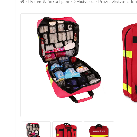
Hygien & första hjälpen
Akutväska
ProAid Akutväska Idr