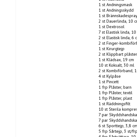
1 st Andningsmask

1 st Andningsskydd

1 st Brännskadespray
2 st Dauerlinda, 10 c
1 st Dextrosol

7 st Elastisk linda, 10
2 st Elastisk linda, 6 
2 st Finger-kombiför
1 st Kirurgtejp

2 st Klippbart plåster
1 st Klädsax, 19 cm

10 st Koksalt, 30 ml

2 st Kombiförband, 1
4 st Kylpåse

1 st Pincett

1 frp Plåster, barn

1 frp Plåster, textil

1 frp Plåster, plast

1 st Räddningsfilt

10 st Sterila kompres
7 par Skyddshandskar,
7 par Skyddshandskar,
6 st Sporttejp, 3,8 c
5 frp Sårtejp, 3 st/frp
4 frp Sårtvättare, 10 