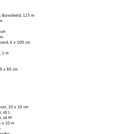
, Burnshield, 125 m

m

 cm

cm

band, 6 x 100 cm

, 1 m

0 x 80 cm

ser, 10 x 10 cm

 stl L

 stl M

m x 10 m



st/frp
