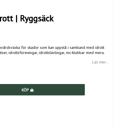
rott | Ryggsäck
sjukvårdsväska för skador som kan uppstå i samband med idrott
atser, idrottsföreningar, idrottstävlingar, mc-klubbar med mera.
Läs mer...
KÖP