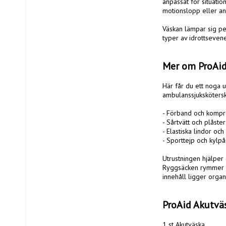
anpassat för situatio
motionslopp eller and
Väskan lämpar sig per
typer av idrottseven
Mer om ProAid
Här får du ett noga u
ambulanssjukskötersko
- Förband och kompre
- Sårtvätt och plåster

- Elastiska lindor och
- Sporttejp och kylpås
Utrustningen hjälper 
Ryggsäcken rymmer st
innehåll ligger organi
ProAid Akutväs
1 st Akutväska
